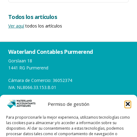
Todos los artículos
Ver aquí
todos los artículos
Waterland Contables Purmerend
Gorslaan 18
1441 RG Purmerend
Cámara de Comercio: 36052374
IVA: NL8066.33.153.B.01
Permiso de gestión
Horarios de apertura
Días laborables de 08:00 a 17:00
Para proporcionarle la mejor experiencia, utilizamos tecnologías como
las cookies para almacenar y/o acceder a información sobre su
dispositivo. Al dar su consentimiento a estas tecnologías, podemos
Póngase en contacto con
procesar datos tales como el comportamiento de navegación o