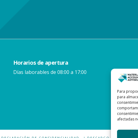
Horarios de apertura
Días laborables de 08:00 a 17:00
Para propor
para almace
consentimie
comportamie
consentimien
afectadas n
DECLARACIÓN DE CONFIDENCIALIDAD
| DESCARGO DE RESPONS