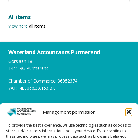
All items
View here
all items
Waterland Accountants Purmerend
Gorslaan 18
1441 RG Purmerend
Chamber of Commerce: 36052374
VAT: NL8066.33.153.B.01
Opening hours
Management permission
Working days between 08:00 and 17:00
To provide the best experience, we use technologies such as cookies to
store and/or access information about your device. By consenting to
Contact
these technologies, we may process data such as browsing behaviour