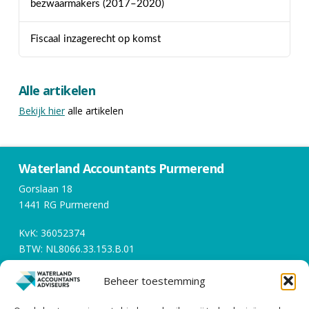
bezwaarmakers (2017–2020)
Fiscaal inzagerecht op komst
Alle artikelen
Bekijk hier
alle artikelen
Waterland Accountants Purmerend
Gorslaan 18
1441 RG Purmerend
KvK: 36052374
BTW: NL8066.33.153.B.01
Beheer toestemming
Openingstijden