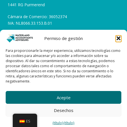
1441 RG Purmerend
Cámara de Comercio: 36052374
IVA: NL8066.33.153.B.01
Permiso de gestión
Horarios de apertura
Días laborables de 08:00 a 17:00
Para proporcionarle la mejor experiencia, utilizamos tecnologías como
las cookies para almacenar y/o acceder a información sobre su
dispositivo. Al dar su consentimiento a estas tecnologías, podemos
Póngase en contacto con
procesar datos tales como el comportamiento de navegación o
identificadores únicos en este sitio. Si no da su consentimiento o lo
0299 – 43 45 61
retira, algunas características y funciones pueden verse afectadas
negativamente.
info@watacc.nl
Acepte
CONDICIONES GENERALES DE CONTRATACIÓN
DECLARACIÓN DE CONFIDENCIALIDAD
| DESCARGO DE RESPONSABILIDAD
Desechos
| PROCEDIMIENTO DE RECLAMACIÓN
ES
{título}
{título}
Waterland Contables y Asesores