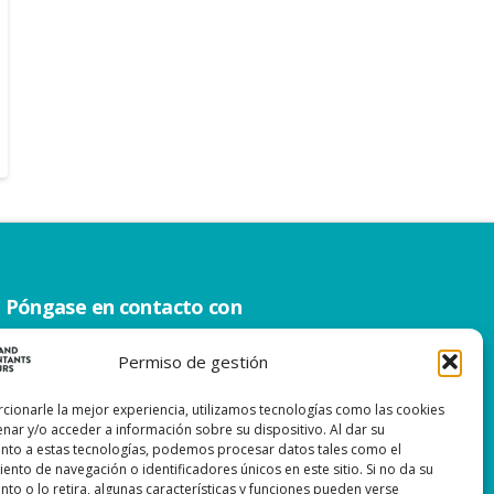
Póngase en contacto con
0299 – 43 45 61
Permiso de gestión
info@watacc.nl
cionarle la mejor experiencia, utilizamos tecnologías como las cookies
nar y/o acceder a información sobre su dispositivo. Al dar su
nto a estas tecnologías, podemos procesar datos tales como el
nto de navegación o identificadores únicos en este sitio. Si no da su
to o lo retira, algunas características y funciones pueden verse