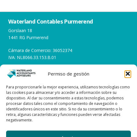
Waterland Contables Purmerend
Gorslaan 18
1441 RG Purmerend
Cámara de Comercio: 36052374
IVA: NL8066.33.153.B.01
Permiso de gestión
Horarios de apertura
Días laborables de 08:00 a 17:00
Para proporcionarle la mejor experiencia, utilizamos tecnologías como
las cookies para almacenar y/o acceder a información sobre su
dispositivo. Al dar su consentimiento a estas tecnologías, podemos
Póngase en contacto con
procesar datos tales como el comportamiento de navegación o
identificadores únicos en este sitio. Si no da su consentimiento o lo
0299 – 43 45 61
retira, algunas características y funciones pueden verse afectadas
negativamente.
info@watacc.nl