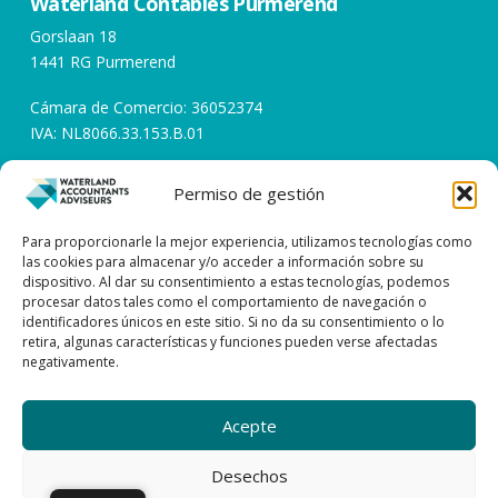
Waterland Contables Purmerend
Gorslaan 18
1441 RG Purmerend
Cámara de Comercio: 36052374
IVA: NL8066.33.153.B.01
Permiso de gestión
Horarios de apertura
Días laborables de 08:00 a 17:00
Para proporcionarle la mejor experiencia, utilizamos tecnologías como
las cookies para almacenar y/o acceder a información sobre su
dispositivo. Al dar su consentimiento a estas tecnologías, podemos
Póngase en contacto con
procesar datos tales como el comportamiento de navegación o
identificadores únicos en este sitio. Si no da su consentimiento o lo
0299 – 43 45 61
retira, algunas características y funciones pueden verse afectadas
negativamente.
info@watacc.nl
Acepte
CONDICIONES GENERALES DE CONTRATACIÓN
DECLARACIÓN DE CONFIDENCIALIDAD
| DESCARGO DE RESPONSABILIDAD
Desechos
| PROCEDIMIENTO DE RECLAMACIÓN