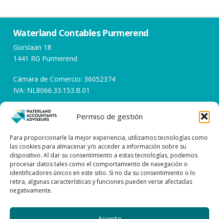
Waterland Contables Purmerend
Gorslaan 18
1441 RG Purmerend
Cámara de Comercio: 36052374
IVA: NL8066.33.153.B.01
Permiso de gestión
Horarios de apertura
Días laborables de 08:00 a 17:00
Para proporcionarle la mejor experiencia, utilizamos tecnologías como
las cookies para almacenar y/o acceder a información sobre su
dispositivo. Al dar su consentimiento a estas tecnologías, podemos
Póngase en contacto con
procesar datos tales como el comportamiento de navegación o
identificadores únicos en este sitio. Si no da su consentimiento o lo
0299 – 43 45 61
retira, algunas características y funciones pueden verse afectadas
negativamente.
info@watacc.nl
Acepte