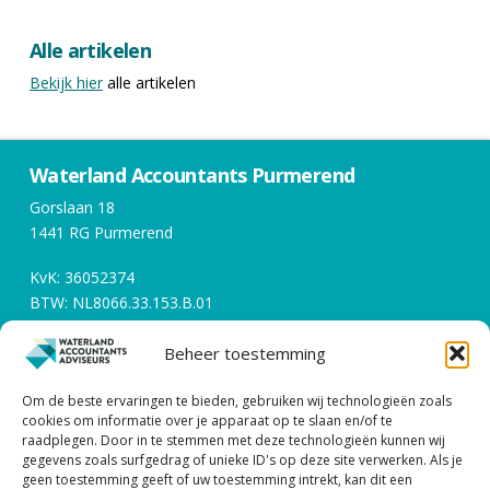
Alle artikelen
Bekijk hier
alle artikelen
Waterland Accountants Purmerend
Gorslaan 18
1441 RG Purmerend
KvK: 36052374
BTW: NL8066.33.153.B.01
Beheer toestemming
Openingstijden
Om de beste ervaringen te bieden, gebruiken wij technologieën zoals
Werkdagen tussen 08:00 en 17:00
cookies om informatie over je apparaat op te slaan en/of te
raadplegen. Door in te stemmen met deze technologieën kunnen wij
gegevens zoals surfgedrag of unieke ID's op deze site verwerken. Als je
Contact
geen toestemming geeft of uw toestemming intrekt, kan dit een