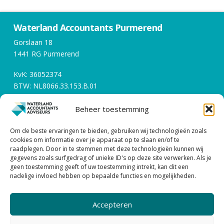
Waterland Accountants Purmerend
Gorslaan 18
1441 RG Purmerend
KvK: 36052374
BTW: NL8066.33.153.B.01
Beheer toestemming
Openingstijden
Om de beste ervaringen te bieden, gebruiken wij technologieën zoals
Werkdagen tussen 08:00 en 17:00
cookies om informatie over je apparaat op te slaan en/of te
raadplegen. Door in te stemmen met deze technologieën kunnen wij
gegevens zoals surfgedrag of unieke ID's op deze site verwerken. Als je
Contact
geen toestemming geeft of uw toestemming intrekt, kan dit een
nadelige invloed hebben op bepaalde functies en mogelijkheden.
0299 – 43 45 61
info@watacc.nl
Accepteren
ALGEMENE VOORWAARDEN |
PRIVACY STATEMENT