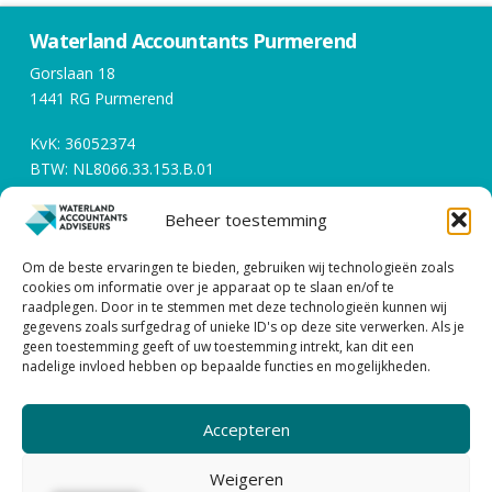
Waterland Accountants Purmerend
Gorslaan 18
1441 RG Purmerend
KvK: 36052374
BTW: NL8066.33.153.B.01
Beheer toestemming
Openingstijden
Om de beste ervaringen te bieden, gebruiken wij technologieën zoals
Werkdagen tussen 08:00 en 17:00
cookies om informatie over je apparaat op te slaan en/of te
raadplegen. Door in te stemmen met deze technologieën kunnen wij
gegevens zoals surfgedrag of unieke ID's op deze site verwerken. Als je
Contact
geen toestemming geeft of uw toestemming intrekt, kan dit een
nadelige invloed hebben op bepaalde functies en mogelijkheden.
0299 – 43 45 61
info@watacc.nl
Accepteren
ALGEMENE VOORWAARDEN |
PRIVACY STATEMENT
Weigeren
| DISCLAIMER
| KLACHTENPROCEDURE