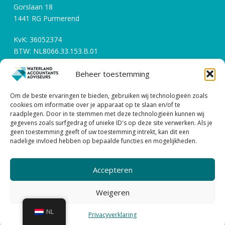
Gorslaan 18
1441 RG Purmerend
KvK: 36052374
BTW: NL8066.33.153.B.01
Beheer toestemming
Openingstijden
Om de beste ervaringen te bieden, gebruiken wij technologieën zoals
Werkdagen tussen 08:00 en 17:00
cookies om informatie over je apparaat op te slaan en/of te
raadplegen. Door in te stemmen met deze technologieën kunnen wij
gegevens zoals surfgedrag of unieke ID's op deze site verwerken. Als je
Contact
geen toestemming geeft of uw toestemming intrekt, kan dit een
nadelige invloed hebben op bepaalde functies en mogelijkheden.
0299 – 43 45 61
info@watacc.nl
Accepteren
ALGEMENE VOORWAARDEN |
PRIVACY STATEMENT
Weigeren
| DISCLAIMER
| KLACHTENPROCEDURE
NL
Privacyverklaring
Waterland Accountant & Adviseurs