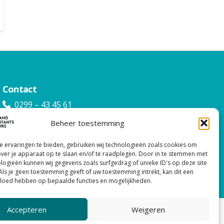
Contact
0299 – 43 45 61
info@watacc.nl
Beheer toestemming
 ervaringen te bieden, gebruiken wij technologieën zoals cookies om
over je apparaat op te slaan en/of te raadplegen. Door in te stemmen met
logieën kunnen wij gegevens zoals surfgedrag of unieke ID's op deze site
Als je geen toestemming geeft of uw toestemming intrekt, kan dit een
vloed hebben op bepaalde functies en mogelijkheden.
Accepteren
Weigeren
NPROCEDURE