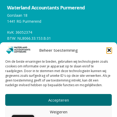
Waterland Accountants Purmerend
Gorslaan 18
1441 RG Purmerend
KvK: 36052374
BTW: NL8066.33.153.B.01
Beheer toestemming
Openingstijden
Om de beste ervaringen te bieden, gebruiken wij technologieën zoals
Werkdagen tussen 08:00 en 17:00
cookies om informatie over je apparaat op te slaan en/of te
raadplegen. Door in te stemmen met deze technologieën kunnen wij
gegevens zoals surfgedrag of unieke ID's op deze site verwerken. Als je
Contact
geen toestemming geeft of uw toestemming intrekt, kan dit een
nadelige invloed hebben op bepaalde functies en mogelijkheden.
0299 – 43 45 61
info@watacc.nl
Accepteren
ALGEMENE VOORWAARDEN |
PRIVACY STATEMENT
Weigeren
| DISCLAIMER
| KLACHTENPROCEDURE