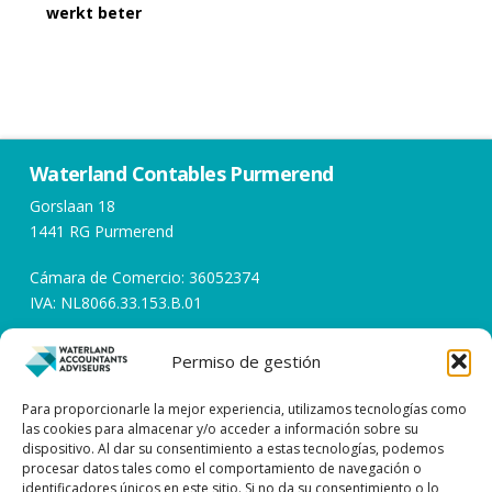
werkt beter
Waterland Contables Purmerend
Gorslaan 18
1441 RG Purmerend
Cámara de Comercio: 36052374
IVA: NL8066.33.153.B.01
Permiso de gestión
Horarios de apertura
Días laborables de 08:00 a 17:00
Para proporcionarle la mejor experiencia, utilizamos tecnologías como
las cookies para almacenar y/o acceder a información sobre su
dispositivo. Al dar su consentimiento a estas tecnologías, podemos
Póngase en contacto con
procesar datos tales como el comportamiento de navegación o
identificadores únicos en este sitio. Si no da su consentimiento o lo