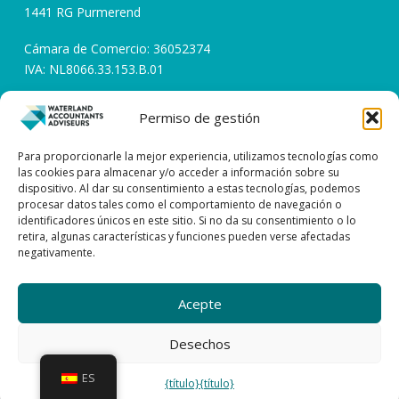
1441 RG Purmerend
Cámara de Comercio: 36052374
IVA: NL8066.33.153.B.01
Permiso de gestión
Horarios de apertura
Días laborables de 08:00 a 17:00
Para proporcionarle la mejor experiencia, utilizamos tecnologías como
las cookies para almacenar y/o acceder a información sobre su
dispositivo. Al dar su consentimiento a estas tecnologías, podemos
Póngase en contacto con
procesar datos tales como el comportamiento de navegación o
identificadores únicos en este sitio. Si no da su consentimiento o lo
0299 – 43 45 61
retira, algunas características y funciones pueden verse afectadas
negativamente.
info@watacc.nl
Acepte
CONDICIONES GENERALES DE CONTRATACIÓN
DECLARACIÓN DE CONFIDENCIALIDAD
| DESCARGO DE RESPONSABILIDAD
Desechos
| PROCEDIMIENTO DE RECLAMACIÓN
ES
Waterland Contables y Asesores
{título}
{título}