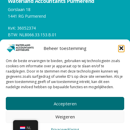
Waterland Accountants Purmerend
Gorslaan 18
1441 RG Purmerend
KvK: 36052374
BTW: NL8066.33.153.B.01
Beheer toestemming
Openingstijden
Om de beste ervaringen te bieden, gebruiken wij technologieën zoals
Werkdagen tussen 08:00 en 17:00
cookies om informatie over je apparaat op te slaan en/of te
raadplegen. Door in te stemmen met deze technologieën kunnen wij
gegevens zoals surfgedrag of unieke ID's op deze site verwerken. Als je
Contact
geen toestemming geeft of uw toestemming intrekt, kan dit een
nadelige invloed hebben op bepaalde functies en mogelijkheden.
0299 – 43 45 61
info@watacc.nl
Accepteren
ALGEMENE VOORWAARDEN |
PRIVACY STATEMENT
Weigeren
| DISCLAIMER
| KLACHTENPROCEDURE
NL
Waterland Accountant & Adviseurs
Privacyverklaring