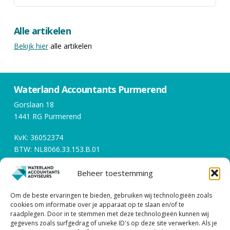
Alle artikelen
Bekijk hier
alle artikelen
Waterland Accountants Purmerend
Gorslaan 18
1441 RG Purmerend
KvK: 36052374
BTW: NL8066.33.153.B.01
Beheer toestemming
Openingstijden
Om de beste ervaringen te bieden, gebruiken wij technologieën zoals
Werkdagen tussen 08:00 en 17:00
cookies om informatie over je apparaat op te slaan en/of te
raadplegen. Door in te stemmen met deze technologieën kunnen wij
gegevens zoals surfgedrag of unieke ID's op deze site verwerken. Als je
Contact