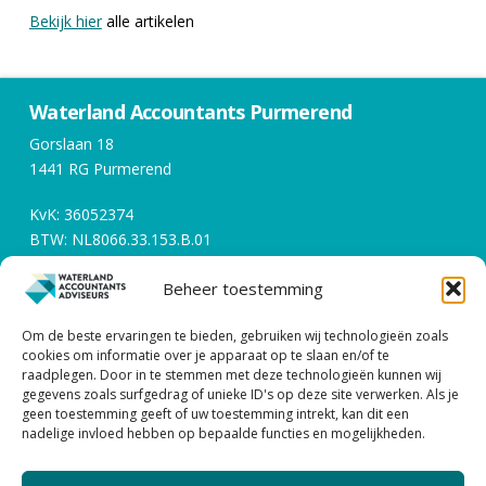
Bekijk hier
alle artikelen
Waterland Accountants Purmerend
Gorslaan 18
1441 RG Purmerend
KvK: 36052374
BTW: NL8066.33.153.B.01
Beheer toestemming
Openingstijden
Om de beste ervaringen te bieden, gebruiken wij technologieën zoals
Werkdagen tussen 08:00 en 17:00
cookies om informatie over je apparaat op te slaan en/of te
raadplegen. Door in te stemmen met deze technologieën kunnen wij
gegevens zoals surfgedrag of unieke ID's op deze site verwerken. Als je
Contact
geen toestemming geeft of uw toestemming intrekt, kan dit een
nadelige invloed hebben op bepaalde functies en mogelijkheden.
0299 – 43 45 61
info@watacc.nl