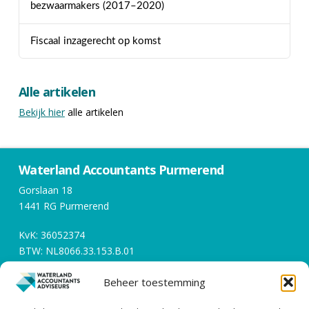
bezwaarmakers (2017–2020)
Fiscaal inzagerecht op komst
Alle artikelen
Bekijk hier
alle artikelen
Waterland Accountants Purmerend
Gorslaan 18
1441 RG Purmerend
KvK: 36052374
BTW: NL8066.33.153.B.01
Beheer toestemming
Openingstijden