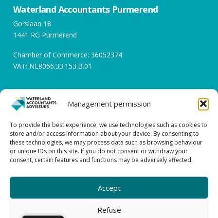
Waterland Accountants Purmerend
Gorslaan 18
1441 RG Purmerend
Chamber of Commerce: 36052374
VAT: NL8066.33.153.B.01
Opening hours
Management permission
Working days between 08:00 and 17:00
To provide the best experience, we use technologies such as cookies to
store and/or access information about your device. By consenting to
Contact
these technologies, we may process data such as browsing behaviour
or unique IDs on this site. If you do not consent or withdraw your
0299 – 43 45 61
consent, certain features and functions may be adversely affected.
info@watacc.nl
Accept
GENERAL TERMS AND CONDITIONS |
PRIVACY STATEMENT
| DISCLAIMER
Refuse
| COMPLAINTS PROCEDURE