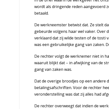
In de brief waarin de werkgever het ont
wordt als dringende reden aangevoerd ze
betaald.
De werkneemster betwist dat. Ze stelt da
gebeurde volgens haar wel vaker. Over d
verklaard dat zij wilde testen of de tos
was een gebruikelijke gang van zaken. De
De rechter volgt de werknemer niet in ha
waaruit blijkt dat – in afwijking van de s
gang van zaken was.
Dat de overige broodjes op een andere da
betalingsafschriften. Voor de rechter he
veronderstelling was dat zij alles had af
De rechter overweegt dat indien de wer