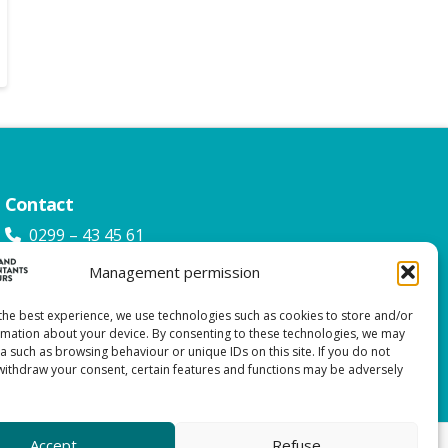
Contact
0299 – 43 45 61
info@watacc.nl
Management permission
the best experience, we use technologies such as cookies to store and/or
rmation about your device. By consenting to these technologies, we may
 such as browsing behaviour or unique IDs on this site. If you do not
withdraw your consent, certain features and functions may be adversely
Accept
Refuse