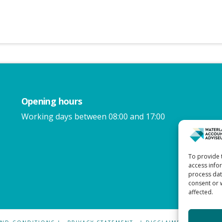
Opening hours
Working days between 08:00 and 17:00
To provide 
access info
process data
consent or 
affected.