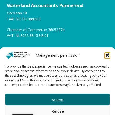
Waterland Accountants Purmerend
Gorslaan 18
1441 RG Purmerend
Chamber of Commerce: 36052374
VAT: NL8066.33.153.B.01
Opening hours
Management permission
Working days between 08:00 and 17:00
To provide the best experience, we use technologies such as cookies to
store and/or access information about your device. By consenting to
Contact
these technologies, we may process data such as browsing behaviour
or unique IDs on this site. If you do not consent or withdraw your
0299 – 43 45 61
consent, certain features and functions may be adversely affected.
info@watacc.nl
Accept
GENERAL TERMS AND CONDITIONS |
PRIVACY STATEMENT
| DISCLAIMER
Refuse
| COMPLAINTS PROCEDURE