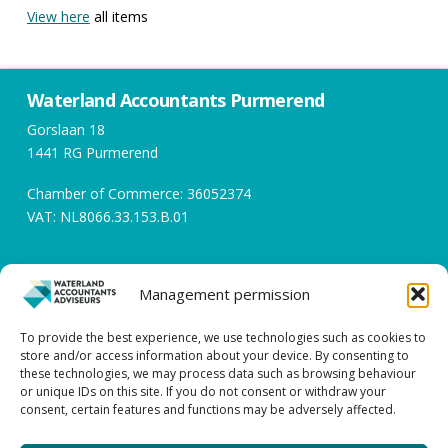
View here
all items
Waterland Accountants Purmerend
Gorslaan 18
1441 RG Purmerend
Chamber of Commerce: 36052374
VAT: NL8066.33.153.B.01
Opening hours
Management permission
Working days between 08:00 and 17:00
To provide the best experience, we use technologies such as cookies to
store and/or access information about your device. By consenting to
Contact
these technologies, we may process data such as browsing behaviour
or unique IDs on this site. If you do not consent or withdraw your
0299 – 43 45 61
consent, certain features and functions may be adversely affected.
info@watacc.nl