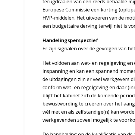
terugdraaien van een reeds behaalde mij
Europese Commissie een korting (oplope
HVP-middelen. Het uitvoeren van de moti
een budgettaire derving terwijl niet is v
Handelingsperspectief
Er zijn signalen over de gevolgen van het
Het voldoen aan wet- en regelgeving en
inspanning en kan een spannend momen
de uitdagingen zijn er veel werkgevers di
conform wet- en regelgeving en daar (in
blijft het kabinet zich de komende peri
bewustwording te creëren over het aanga
wél met en als zelfstandige(n) kan wor
werkgevenden zoveel mogelijk te voork
De handhaving op de kwalificatie van de a