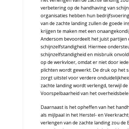
Het verlengen van de zachte landing zo
verbetering op de handhaving van schijnz
organisaties hebben hun bedrijfsvoering
van de zachte landing zullen de goede in
krijgen te maken met een onaangekondig
Andersom bevoordeelt het juist partije
schijnzelfstandigheid. Hiermee onderste
schijnzelfstandigheid en misbruik onvold
op de werkvloer, omdat er niet door iede
plichten wordt gewerkt. De druk op het so
zorgt uitstel voor verdere onduidelijkhei
zachte landing wordt verlengd, terwijl de
Voorspelbaarheid van het overheidsbeleid
Daarnaast is het opheffen van het han
als mijlpaal in het Herstel- en Veerkracht
verlengen van de zachte landing zou de 