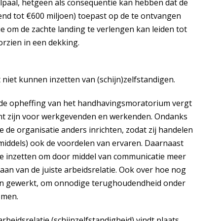
lpaal, hetgeen als consequentie kan hebben dat de
nd tot €600 miljoen) toepast op de te ontvangen
e om de zachte landing te verlengen kan leiden tot
oorzien in een dekking.
 niet kunnen inzetten van (schijn)zelfstandigen.
 de opheffing van het handhavingsmoratorium vergt
t zijn voor werkgevenden en werkenden. Ondanks
e de organisatie anders inrichten, zodat zij handelen
middels) ook de voordelen van ervaren. Daarnaast
ode inzetten om door middel van communicatie meer
an van de juiste arbeidsrelatie. Ook over hoe nog
den gewerkt, om onnodige terughoudendheid onder
omen.
rbeidsrelatie (schijnzelfstandigheid) vindt plaats