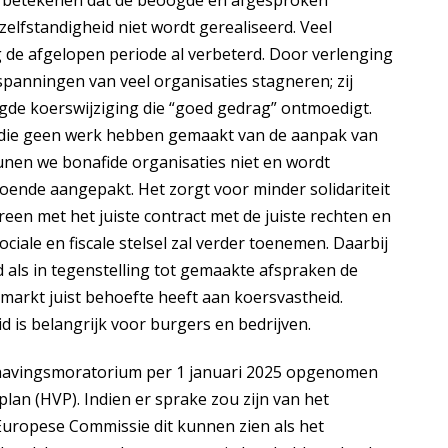
u betekenen dat de beoogde en afgesproken
elfstandigheid niet wordt gerealiseerd. Veel
 de afgelopen periode al verbeterd. Door verlenging
spanningen van veel organisaties stagneren; zij
de koerswijziging die “goed gedrag” ontmoedigt.
n die geen werk hebben gemaakt van de aanpak van
unen we bonafide organisaties niet en wordt
oende aangepakt. Het zorgt voor minder solidariteit
reen met het juiste contract met de juiste rechten en
ciale en fiscale stelsel zal verder toenemen. Daarbij
d als in tegenstelling tot gemaakte afspraken de
 markt juist behoefte heeft aan koersvastheid.
 is belangrijk voor burgers en bedrijven.
dhavingsmoratorium per 1 januari 2025 opgenomen
plan (HVP). Indien er sprake zou zijn van het
Europese Commissie dit kunnen zien als het