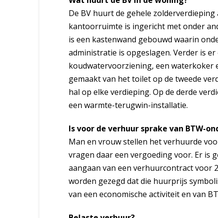
Wat huurt de BV in de woning?
De BV huurt de gehele zolderverdieping 
kantoorruimte is ingericht met onder an
is een kastenwand gebouwd waarin onder
administratie is opgeslagen. Verder is e
koudwatervoorziening, een waterkoker en
gemaakt van het toilet op de tweede ver
hal op elke verdieping. Op de derde ver
een warmte-terugwin-installatie.
Is voor de verhuur sprake van BTW-o
Man en vrouw stellen het verhuurde voor
vragen daar een vergoeding voor. Er is g
aangaan van een verhuurcontract voor 25
worden gezegd dat die huurprijs symbolis
van een economische activiteit en van 
Belaste verhuur?