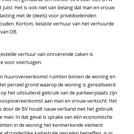
t juist. Het is ook niet van belang dat man en vrouw
lasting met de (deels) voor privédoeleinden
ouden. Kortom, belaste verhuur van het verhuurde
d van OB.
jgestelde verhuur van onroerende zaken is
e voor voertuigen.
één huurovereenkomst ruimten binnen de woning en
Het perceel grond waarop de woning is gerealiseerd
p het uitsluitend gebruik van de parkeerplaats zijn
én koopovereenkomst aan man en vrouw verkocht. Het
s door de BV houdt nauw verband met het gebruik
e man. In dat geval is sprake van één economische
ruimten in de woning het kenmerkende element
 afzonderlijke kadastrale percelen betreffen, is in