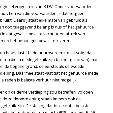
beginsel vrijgesteld van BTW. Onder voorwaarden
uur. Een van die voorwaarden is dat hetgeen
ruikt. Daarbij staat elke mate van gebruik als
Van doorslaggevend belang is dus of het gehuurde
n in dat geval is belaste verhuur en aftrek van
enen het benodigde bewijs te leveren.
un bewijslast. Uit de huurovereenkomst volgt dat
ten die in medegebruik zijn bij (het gezin van) man
wel de begane grond, de eerste, als de tweede
erdieping. Daarmee staat vast dat het gehuurde mede
ie reden is belaste verhuur niet mogelijk.
r op de derde verdieping zou betreffen, voldoen
p de zolderverdieping staan immers ook de
ebruik zijn. De stelling dat bij de optie belaste
n, mits het gehuurde ten minste 90% voor met BTW